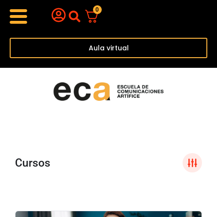
Menu
Ir
0
al
contenido
Aula virtual
Cursos