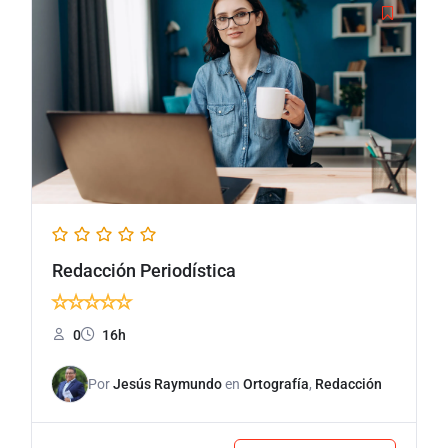
Redacción Periodística
★
★
★
★
★
0
16h
Por
Jesús Raymundo
en
Ortografía
,
Redacción