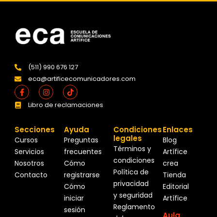
(511) 990 676 127
eca@artificecomunicadores.com
Facebook-
Instagram
Tiktok
f
Libro de reclamaciones
Secciones
Ayuda
Condiciones
Enlaces
legales
Cursos
Preguntas
Blog
Términos y
Servicios
frecuentes
Artífice
condiciones
Nosotros
Cómo
crea
Política de
Contacto
registrarse
Tienda
privacidad
Cómo
Editorial
y seguridad
iniciar
Artífice
Reglamento
sesión
Aula