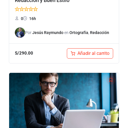
Redacción y Buen Estilo
★
★
★
★
★
0
16h
Por
Jesús Raymundo
en
Ortografía
,
Redacción
Añadir al carrito
S/
290.00