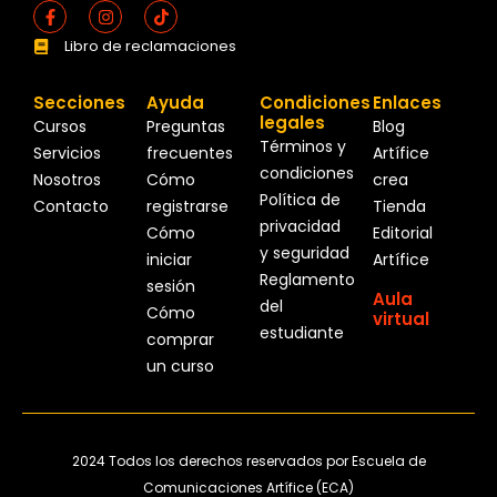
Facebook-
Instagram
Tiktok
f
Libro de reclamaciones
Secciones
Ayuda
Condiciones
Enlaces
legales
Cursos
Preguntas
Blog
Términos y
Servicios
frecuentes
Artífice
condiciones
Nosotros
Cómo
crea
Política de
Contacto
registrarse
Tienda
privacidad
Cómo
Editorial
y seguridad
iniciar
Artífice
Reglamento
sesión
Aula
del
Cómo
virtual
estudiante
comprar
un curso
2024 Todos los derechos reservados por Escuela de
Comunicaciones Artífice (ECA)