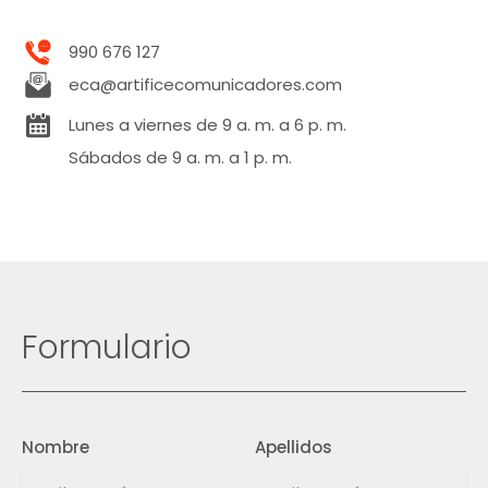
Convallis litora sociis ullamcorper
elementum vitae nisi, inceptos vulputate
990 676 127
diam rhoncus metus montes
eca@artificecomunicadores.com
Lunes a viernes de 9 a. m. a 6 p. m.
Sábados de 9 a. m. a 1 p. m.
Formulario
Nombre
Apellidos