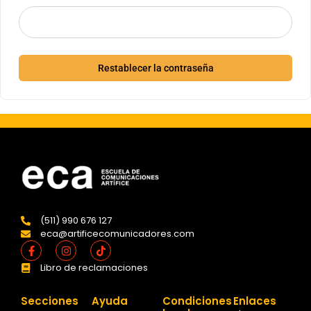
Restablecer la contraseña
(511) 990 676 127
eca@artificecomunicadores.com
Facebook-
Instagram
Tiktok
f
Libro de reclamaciones
Secciones
Ayuda
Condiciones
Enlaces